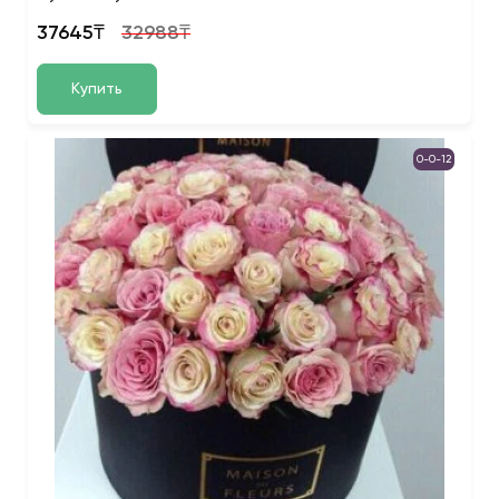
37645₸
32988₸
Купить
0-0-12