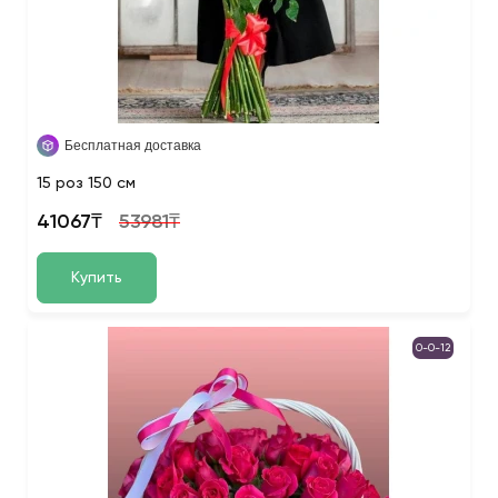
Бесплатная доставка
15 роз 150 см
41067₸
53981₸
Купить
0-0-12