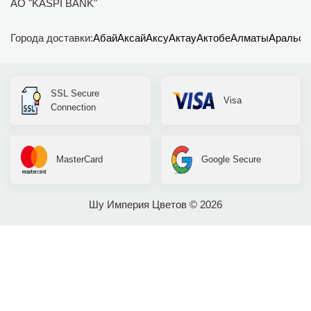
АО "KASPI BANK"
Города доставки:
Абай
Аксай
Аксу
Актау
Актобе
Алматы
Аральск
SSL Secure
Visa
Connection
MasterCard
Google Secure
Шу Империя Цветов © 2026