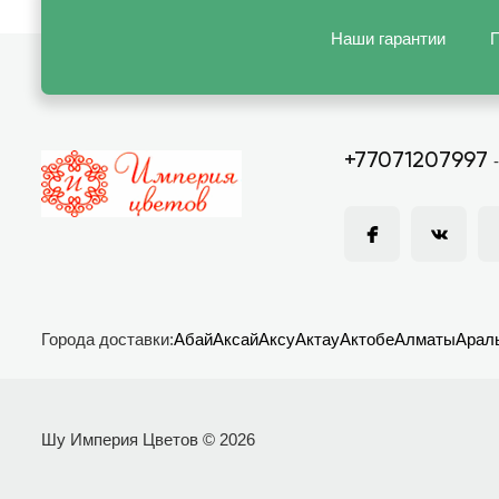
Наши гарантии
П
+77071207997
Города доставки:
Абай
Аксай
Аксу
Актау
Актобе
Алматы
Арал
Шу Империя Цветов © 2026