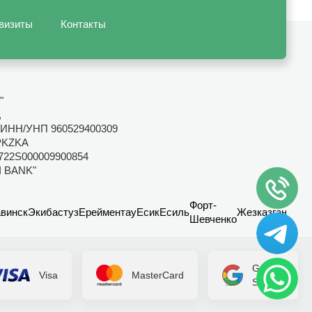
визиты
Контакты
"
,
ИНН/УНП 960529400309
PKZKA
722S000009900854
I BANK"
Форт-
винск
Экибастуз
Ерейментау
Есик
Есиль
Жезказган
Канд
Шевченко
Google
Visa
MasterCard
Secure