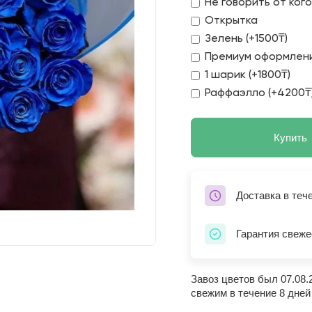
Не говорить от ког
Открытка
Зелень (+1500₸)
Премиум оформлени
1 шарик (+1800₸)
Раффаэлло (+4200₸
Купить
Доставка в теч
Гарантия свеже
Завоз цветов был 07.08.
свежим в течение 8 дней