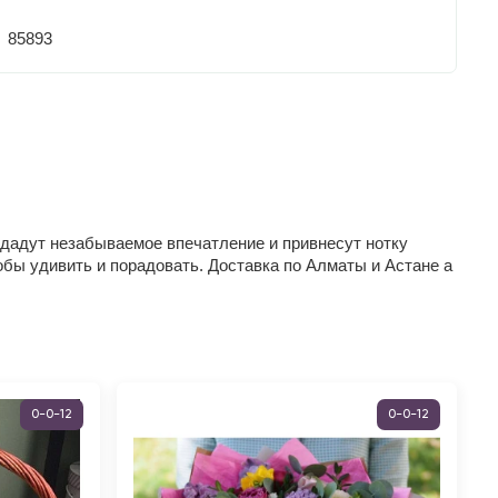
85893
здадут незабываемое впечатление и привнесут нотку
обы удивить и порадовать. Доставка по Алматы и Астане а
0-0-12
0-0-12