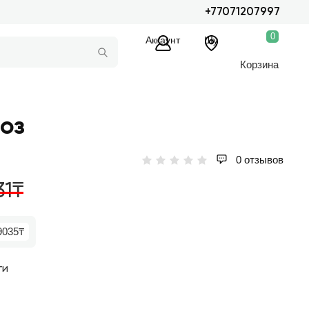
+77071207997
0
Аккаунт
Шу
Корзина
роз
0 отзывов
31₸
9035₸
ги