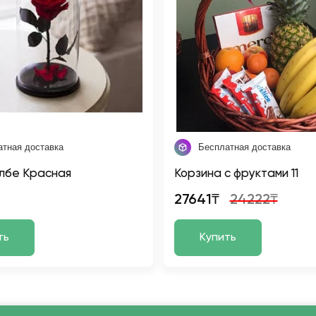
атная доставка
Бесплатная доставка
олбе Красная
Корзина с фруктами 11
27641₸
24222₸
ть
Купить