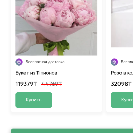
Бесплатная доставка
Беспл
Букет из 11 пионов
Роза в к
119379₸
44769₸
32098₸
Купить
Купи