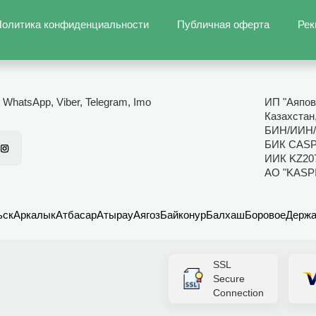
олитика конфиденциальности
Публичная оферта
Рек
- WhatsApp, Viber, Telegram, Imo
ИП "Аяпов
Казахстан
БИН/ИИН/
БИК CAS
ИИК KZ20
АО "KASP
ьск
Аркалык
Атбасар
Атырау
Аягоз
Байконур
Балхаш
Боровое
Держа
SSL
Secure
Connection