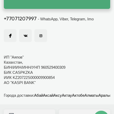
+77071207997
- WhatsApp, Viber, Telegram, Imo
ИП "Аяпов"
Казахстан,
БИН/ИИН/ИНН/УНП 960529400309
БИК CASPKZKA
ИИК KZ20722S000009900854
АО "KASPI BANK"
Города доставки:
Абай
Аксай
Аксу
Актау
Актобе
Алматы
Аральск