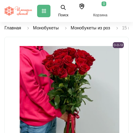
0
Шу
Поиск
Корзина
Главная
Монобукеты
Монобукеты из роз
15 м
0-0-12