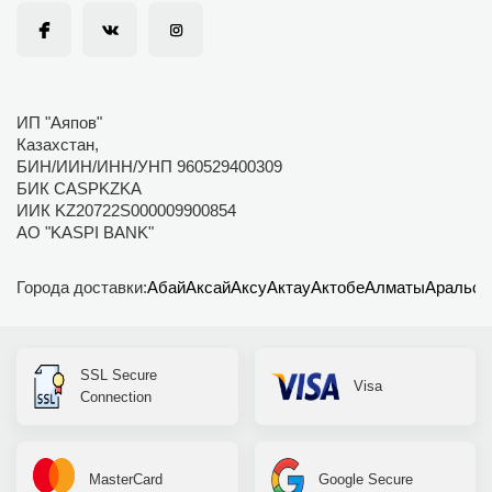
ИП "Аяпов"
Казахстан,
БИН/ИИН/ИНН/УНП 960529400309
БИК CASPKZKA
ИИК KZ20722S000009900854
АО "KASPI BANK"
Города доставки:
Абай
Аксай
Аксу
Актау
Актобе
Алматы
Аральск
SSL Secure
Visa
Connection
MasterCard
Google Secure