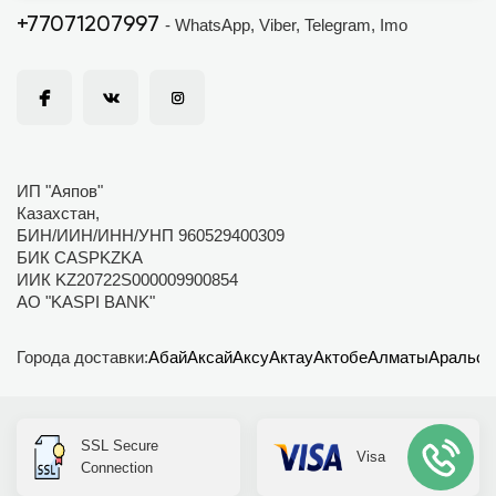
+77071207997
- WhatsApp, Viber, Telegram, Imo
ИП "Аяпов"
Казахстан,
БИН/ИИН/ИНН/УНП 960529400309
БИК CASPKZKA
ИИК KZ20722S000009900854
АО "KASPI BANK"
Города доставки:
Абай
Аксай
Аксу
Актау
Актобе
Алматы
Аральск
SSL Secure
Visa
Connection