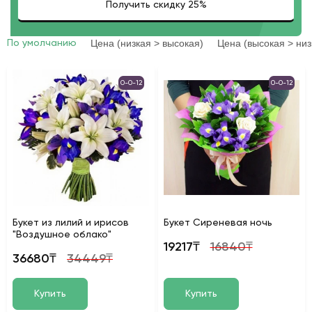
Цена (низкая > высокая)
Цена (высокая > низ
По умолчанию
0-0-12
0-0-12
Букет из лилий и ирисов
Букет Сиреневая ночь
"Воздушное облако"
19217₸
16840₸
36680₸
34449₸
Купить
Купить