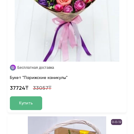
Бесплатная доставка
Букет "Парижские каникулы"
37724₸
33057₸
Купить
0-0-12