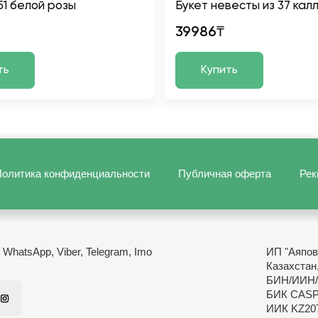
51 белой розы
Букет невесты из 37 кал
39986₸
ть
Купить
олитика конфиденциальности
Публичная оферта
Рек
- WhatsApp, Viber, Telegram, Imo
ИП "Аяпов
Казахстан
БИН/ИИН/
БИК CAS
ИИК KZ20