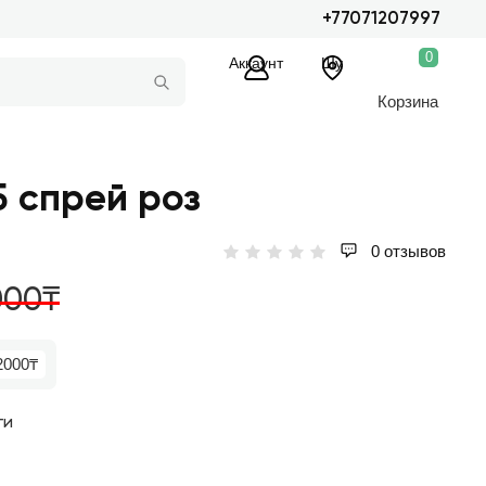
+77071207997
0
Аккаунт
Шу
Корзина
5 спрей роз
0 отзывов
000₸
2000₸
ги