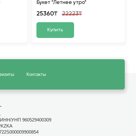
л
Букет "Летнее утро"
25360₸
22223₸
Купить
визиты
Контакты
"
,
ИНН/УНП 960529400309
PKZKA
722S000009900854