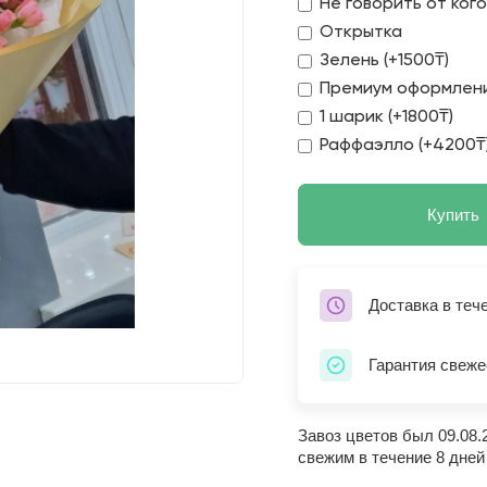
Не говорить от ког
Открытка
Зелень (+1500₸)
Премиум оформлени
1 шарик (+1800₸)
Раффаэлло (+4200₸
Купить
Доставка в теч
Гарантия свеже
Завоз цветов был 09.08.
свежим в течение 8 дней