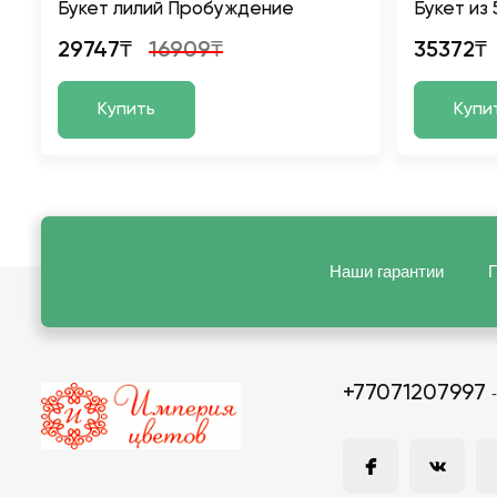
Букет лилий Пробуждение
Букет из 
29747₸
16909₸
35372₸
Купить
Купи
Наши гарантии
П
+77071207997