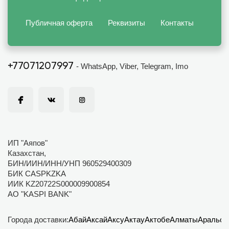
Публичная оферта
Реквизиты
Контакты
+77071207997
- WhatsApp, Viber, Telegram, Imo
ИП "Аяпов"
Казахстан,
БИН/ИИН/ИНН/УНП 960529400309
БИК CASPKZKA
ИИК KZ20722S000009900854
АО "KASPI BANK"
Города доставки:
Абай
Аксай
Аксу
Актау
Актобе
Алматы
Аральск