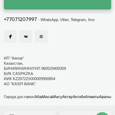
+77071207997
- WhatsApp, Viber, Telegram, Imo
ИП "Аяпов"
Казахстан,
БИН/ИИН/ИНН/УНП 960529400309
БИК CASPKZKA
ИИК KZ20722S000009900854
АО "KASPI BANK"
Города доставки:
Абай
Аксай
Аксу
Актау
Актобе
Алматы
Аральск