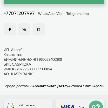
+77071207997
- WhatsApp, Viber, Telegram, Imo
ИП "Аяпов"
Казахстан,
БИН/ИИН/ИНН/УНП 960529400309
БИК CASPKZKA
ИИК KZ20722S000009900854
АО "KASPI BANK"
Города доставки:
Абай
Аксай
Аксу
Актау
Актобе
Алматы
Аральск
SSL Secure
Visa