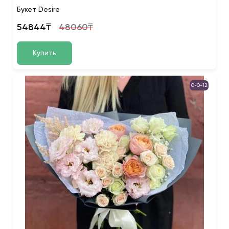
Букет Desire
54844₸
48060₸
Купить
0-0-12