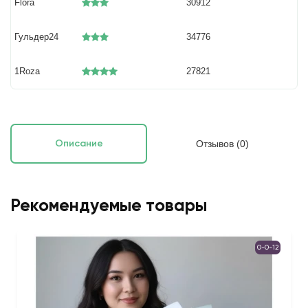
Flora
30912
Гульдер24
34776
1Roza
27821
Отзывов (0)
Описание
Рекомендуемые товары
0-0-12