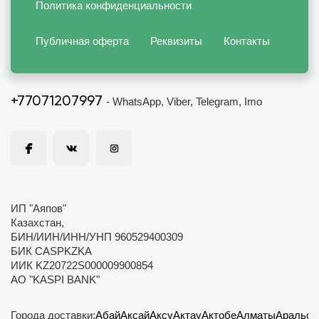
Политика конфиденциальности
Публичная оферта
Реквизиты
Контакты
+77071207997
- WhatsApp, Viber, Telegram, Imo
ИП "Аяпов"
Казахстан,
БИН/ИИН/ИНН/УНП 960529400309
БИК CASPKZKA
ИИК KZ20722S000009900854
АО "KASPI BANK"
Города доставки:
Абай
Аксай
Аксу
Актау
Актобе
Алматы
Аральск