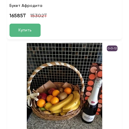
Букет Афродита
16585₸
15302₸
Купить
0-0-12