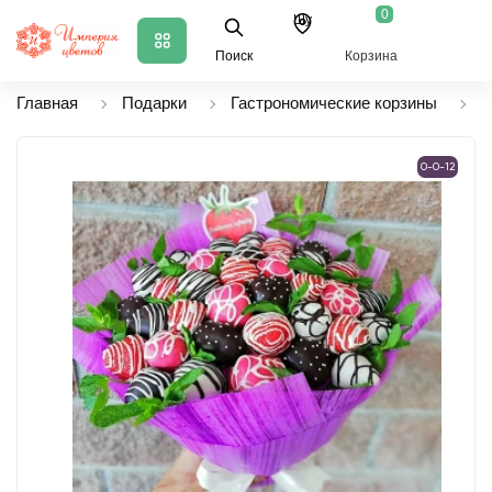
0
Шу
Поиск
Корзина
Главная
Подарки
Гастрономические корзины
Ф
0-0-12