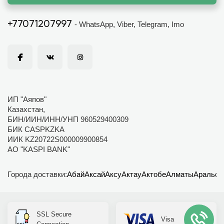
+77071207997
- WhatsApp, Viber, Telegram, Imo
ИП "Аяпов"
Казахстан,
БИН/ИИН/ИНН/УНП 960529400309
БИК CASPKZKA
ИИК KZ20722S000009900854
АО "KASPI BANK"
Города доставки:
Абай
Аксай
Аксу
Актау
Актобе
Алматы
Аральск
SSL Secure
Visa