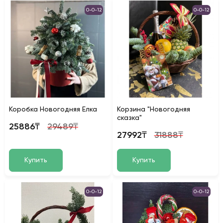
0-0-12
0-0-12
Коробка Новогодняя Елка
Корзина "Новогодняя
сказка"
25886₸
29489₸
27992₸
31888₸
Купить
Купить
0-0-12
0-0-12