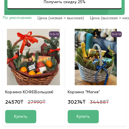
Цена (низкая > высокая)
Цена (высокая > низ
По умолчанию
0-0-12
0-0-12
Корзина КОФЕ(Большая)
Корзина "Магия"
24570₸
27990₸
30274₸
34488₸
Купить
Купить