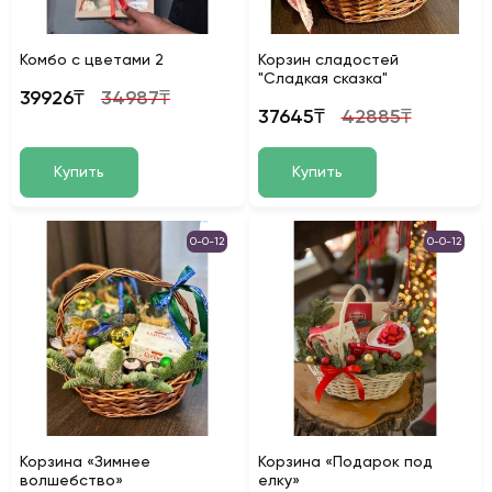
Комбо с цветами 2
Корзин сладостей
"Сладкая сказка"
39926₸
34987₸
37645₸
42885₸
Купить
Купить
0-0-12
0-0-12
Корзина «Зимнее
Корзина «Подарок под
волшебство»
елку»