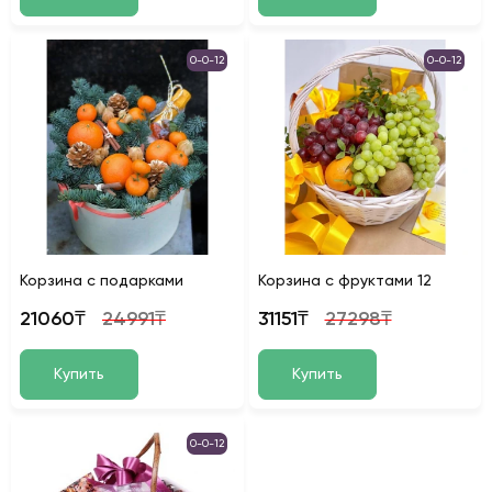
0-0-12
0-0-12
Корзина с подарками
Корзина с фруктами 12
21060₸
24991₸
31151₸
27298₸
Купить
Купить
0-0-12