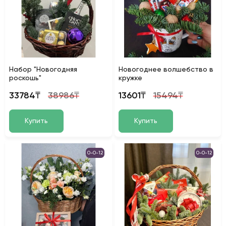
Набор "Новогодняя
Новогоднее волшебство в
роскошь"
кружке
33784₸
38986₸
13601₸
15494₸
Купить
Купить
0-0-12
0-0-12