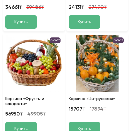
34661₸
39486₸
24131₸
27490₸
Купить
Купить
0-0-12
0-0-12
Корзина «Фрукты и
Корзина «Цитрусовая»
сладости»
15707₸
17894₸
56950₸
49905₸
Купить
Купить