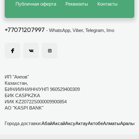
Публичная оферта
Реквизиты
Контакты
+77071207997
- WhatsApp, Viber, Telegram, Imo
ИП "Аяпов"
Казахстан,
БИН/ИИН/ИНН/УНП 960529400309
БИК CASPKZKA
ИИК KZ20722S000009900854
АО "KASPI BANK"
Города доставки:
Абай
Аксай
Аксу
Актау
Актобе
Алматы
Аральск