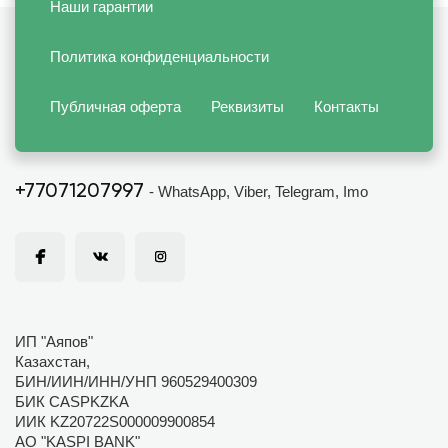
Наши гарантии
Политика конфиденциальности
Публичная оферта
Реквизиты
Контакты
+77071207997
- WhatsApp, Viber, Telegram, Imo
ИП "Аяпов"
Казахстан,
БИН/ИИН/ИНН/УНП 960529400309
БИК CASPKZKA
ИИК KZ20722S000009900854
АО "KASPI BANK"