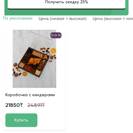
Цена (низкая > высокая)
Цена (высокая > низ
По умолчанию
0-0-12
Коробочка с киндерами
21850₸
24891₸
Купить