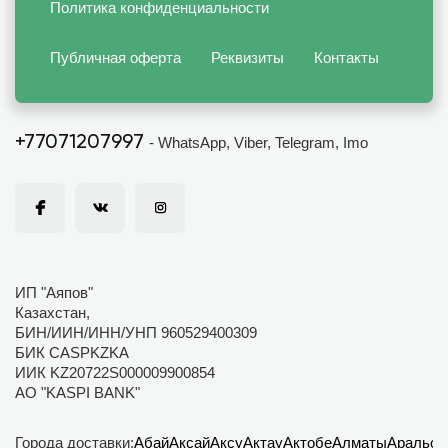
Политика конфиденциальности
Публичная оферта
Реквизиты
Контакты
+77071207997
- WhatsApp, Viber, Telegram, Imo
ИП "Аяпов"
Казахстан,
БИН/ИИН/ИНН/УНП 960529400309
БИК CASPKZKA
ИИК KZ20722S000009900854
АО "KASPI BANK"
Города доставки:
Абай
Аксай
Аксу
Актау
Актобе
Алматы
Аральск