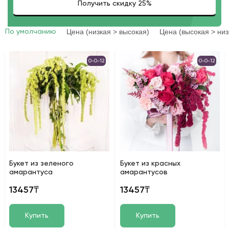
Цена (низкая > высокая)
Цена (высокая > низ
По умолчанию
0-0-12
0-0-12
Букет из зеленого
Букет из красных
амарантуса
амарантусов
13457₸
13457₸
Купить
Купить