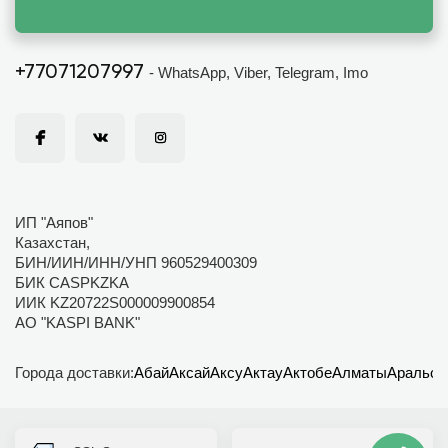
+77071207997
- WhatsApp, Viber, Telegram, Imo
ИП "Аяпов"
Казахстан,
БИН/ИИН/ИНН/УНП 960529400309
БИК CASPKZKA
ИИК KZ20722S000009900854
АО "KASPI BANK"
Города доставки:
Абай
Аксай
Аксу
Актау
Актобе
Алматы
Аральск