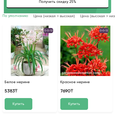
Цена (низкая > высокая)
Цена (высокая > низ
По умолчанию
0-0-12
0-0-12
Белое нерине
Красное нерине
5383₸
7690₸
Купить
Купить