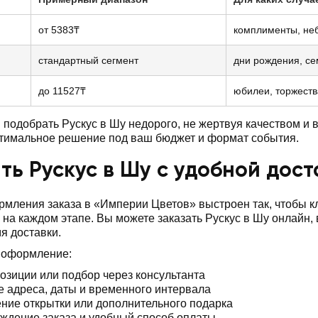
от 5383₸
комплименты, не
стандартный сегмент
дни рождения, с
до 11527₸
юбилеи, торжеств
подобрать Рускус в Шу недорого, не жертвуя качеством и
птимальное решение под ваш бюджет и формат события.
ть Рускус в Шу с удобной дос
мления заказа в «Империи Цветов» выстроен так, чтобы 
 на каждом этапе. Вы можете заказать Рускус в Шу онлайн,
я доставки.
 оформление:
озиции или подбор через консультанта
е адреса, даты и временного интервала
ние открытки или дополнительного подарка
ждение заказа и удобный способ оплаты