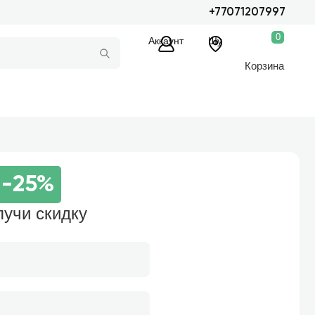
+77071207997
0
Аккаунт
Шу
Корзина
й
-25%
лучи скидку