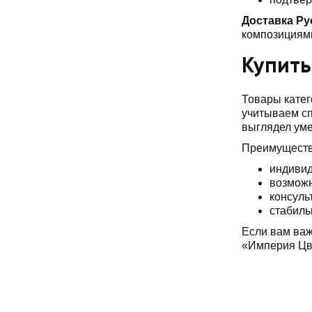
Доставка Ру
композициями
Купить
Товары катег
учитываем сп
выглядел уме
Преимуществ
индивид
возможн
консуль
стабиль
Если вам важ
«Империя Цве