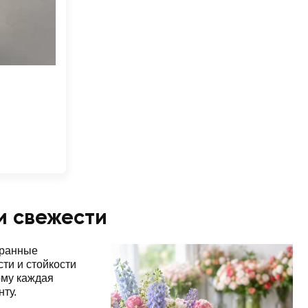
и свежести
бранные
ти и стойкости
ому каждая
нту.