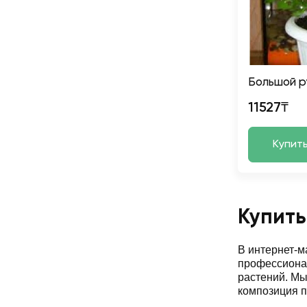
Большой р
11527₸
Купит
Купить
В интернет-
профессионал
растений. М
композиция п