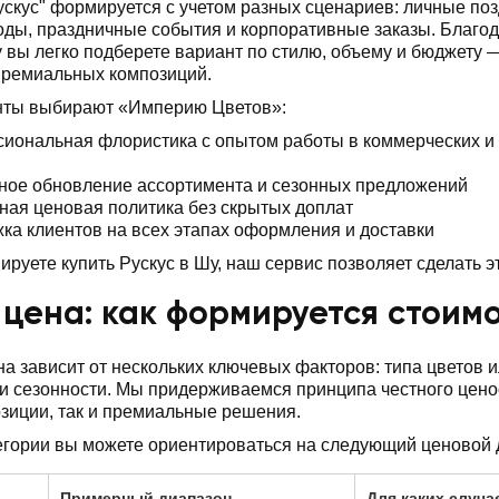
ускус" формируется с учетом разных сценариев: личные по
ды, праздничные события и корпоративные заказы. Благод
 вы легко подберете вариант по стилю, объему и бюджету 
премиальных композиций.
нты выбирают «Империю Цветов»:
иональная флористика с опытом работы в коммерческих и
ное обновление ассортимента и сезонных предложений
ная ценовая политика без скрытых доплат
ка клиентов на всех этапах оформления и доставки
ируете купить Рускус в Шу, наш сервис позволяет сделать э
 цена: как формируется стоимо
на зависит от нескольких ключевых факторов: типа цветов 
 сезонности. Мы придерживаемся принципа честного ценоо
зиции, так и премиальные решения.
егории вы можете ориентироваться на следующий ценовой 
Примерный диапазон
Для каких случа