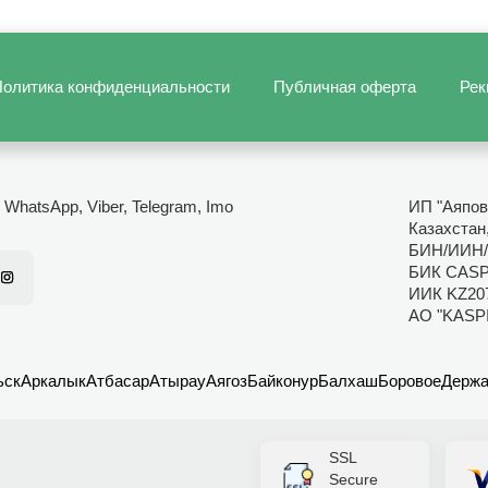
олитика конфиденциальности
Публичная оферта
Рек
- WhatsApp, Viber, Telegram, Imo
ИП "Аяпов
Казахстан
БИН/ИИН/
БИК CAS
ИИК KZ20
АО "KASP
ьск
Аркалык
Атбасар
Атырау
Аягоз
Байконур
Балхаш
Боровое
Держа
SSL
Secure