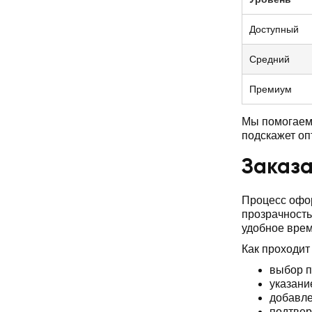
Доступный
Средний
Премиум
Мы помогаем 
подскажет о
Заказа
Процесс офор
прозрачность
удобное врем
Как проходит
выбор п
указани
добавле
подтвер