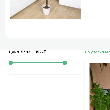
Цена
5382
-
11527
₸
По умолчани