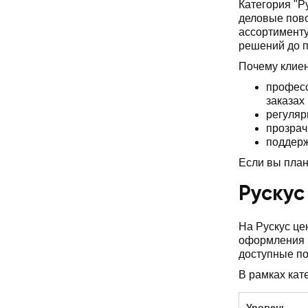
Категория "Р
деловые пово
ассортименту
решений до 
Почему клие
професс
заказах
регуляр
прозрач
поддерж
Если вы план
Рускус
На Рускус це
оформления и
доступные по
В рамках кат
Уровень