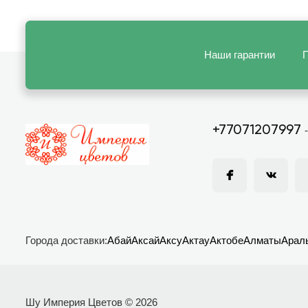
Наши гарантии
П
+77071207997
Города доставки:
Абай
Аксай
Аксу
Актау
Актобе
Алматы
Арал
Шу Империя Цветов © 2026