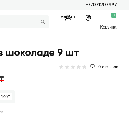
+77071207997
0
Аккаунт
Шу
Корзина
в шоколаде 9 шт
0 отзывов
₸
1140₸
ги