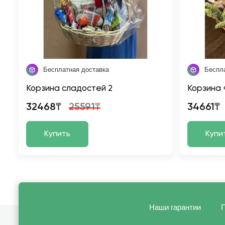
Бесплатная доставка
Беспл
Корзина сладостей 2
Корзина 
32468₸
25591₸
34661₸
Купить
Купи
Наши гарантии
П