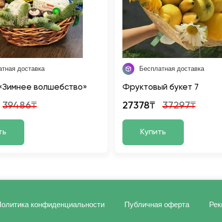
атная доставка
Бесплатная доставка
«Зимнее волшебство»
Фруктовый букет 7
39486₸
27378₸
37297₸
ть
Купить
олитика конфиденциальности
Публичная оферта
Рек