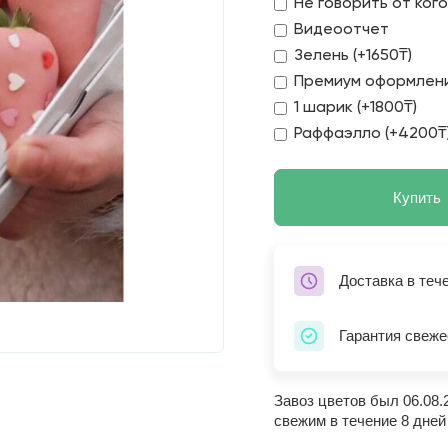
Не говорить от ког
Видеоотчет
Зелень (+1650₸)
Премиум оформлени
1 шарик (+1800₸)
Раффаэлло (+4200₸
Купить
Доставка в теч
Гарантия свеже
Завоз цветов был 06.08.
свежим в течение 8 дней