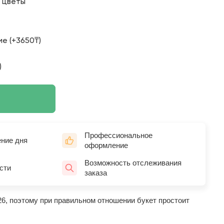
о цветы
е (+3650₸)
)
Профессиональное
ение дня
оформление
Возможность отслеживания
сти
заказа
26, поэтому при правильном отношении букет простоит