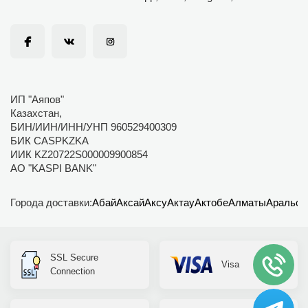
ИП "Аяпов"
Казахстан,
БИН/ИИН/ИНН/УНП 960529400309
БИК CASPKZKA
ИИК KZ20722S000009900854
АО "KASPI BANK"
Города доставки:
Абай
Аксай
Аксу
Актау
Актобе
Алматы
Аральск
SSL Secure
Visa
Connection