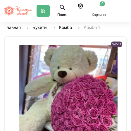
0
Шу
Поиск
Корзина
Главная
Букеты
Комбо
Koмбo 1
0-0-12