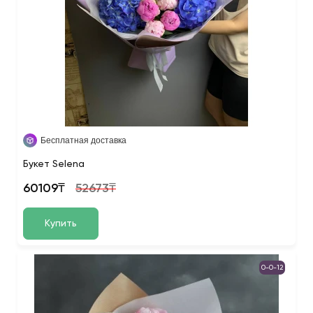
Бесплатная доставка
Букет Selena
60109₸
52673₸
Купить
0-0-12