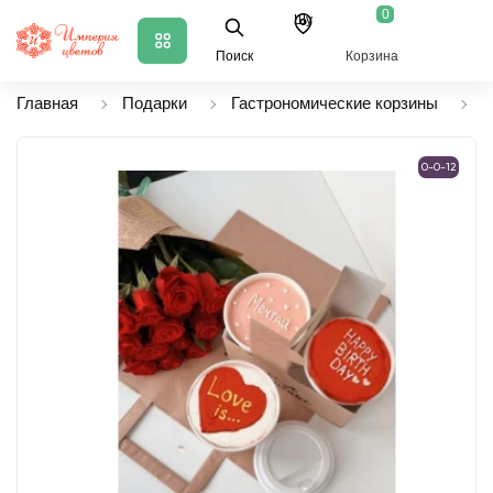
0
Шу
Поиск
Корзина
Главная
Подарки
Гастрономические корзины
К
0-0-12