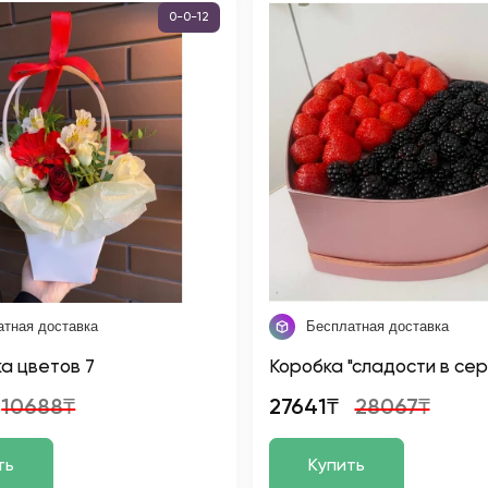
0-0-12
атная доставка
Бесплатная доставка
а цветов 7
Коробка "сладости в се
10688₸
27641₸
28067₸
ть
Купить