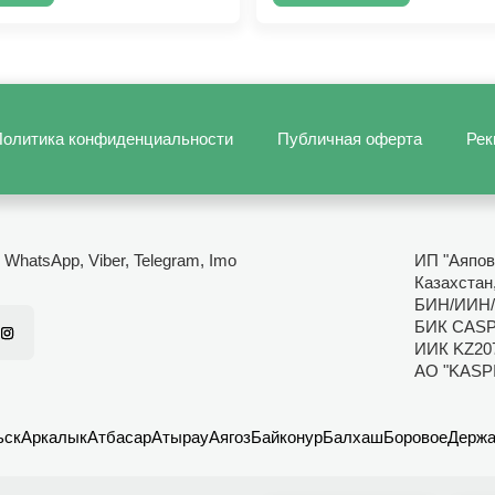
олитика конфиденциальности
Публичная оферта
Рек
- WhatsApp, Viber, Telegram, Imo
ИП "Аяпов
Казахстан
БИН/ИИН/
БИК CAS
ИИК KZ20
АО "KASP
ьск
Аркалык
Атбасар
Атырау
Аягоз
Байконур
Балхаш
Боровое
Держа