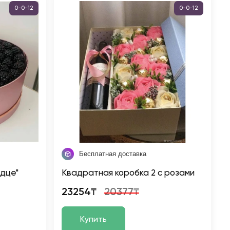
0-0-12
0-0-12
Бесплатная доставка
рдце"
Квадратная коробка 2 с розами
23254₸
20377₸
Купить