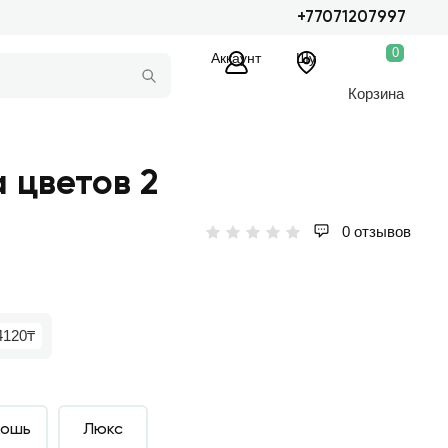
+77071207997
0
Аккаунт
Шу
Корзина
 цветов 2
0 отзывов
4120₸
кошь
Люкс