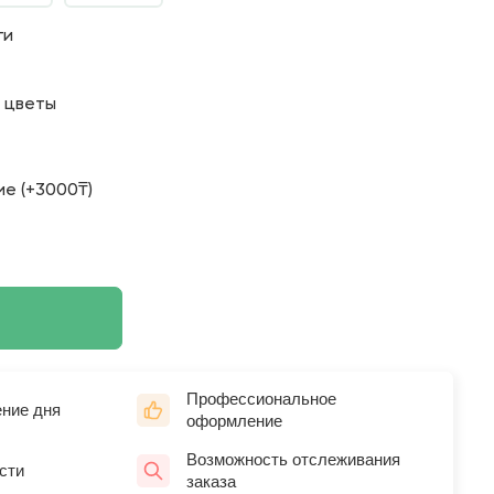
ги
о цветы
е (+3000₸)
Профессиональное
ение дня
оформление
Возможность отслеживания
сти
заказа