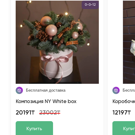
0-0-12
Бесплатная доставка
Беспл
Композиция NY White box
Коробочк
20191₸
23002₸
12197₸
Купить
Купи