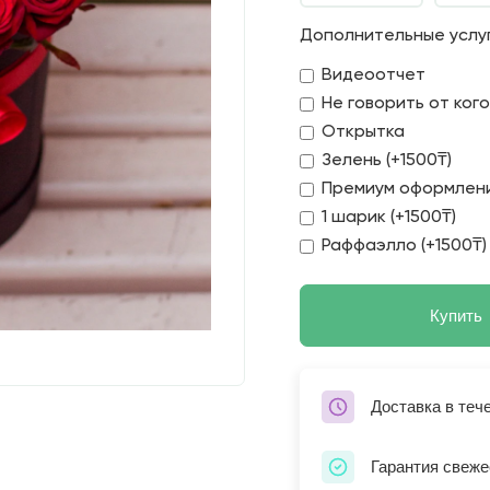
Дополнительные услу
Видеоотчет
Не говорить от ког
Открытка
Зелень (+1500₸)
Премиум оформлени
1 шарик (+1500₸)
Раффаэлло (+1500₸)
Купить
Доставка в теч
Гарантия свеже