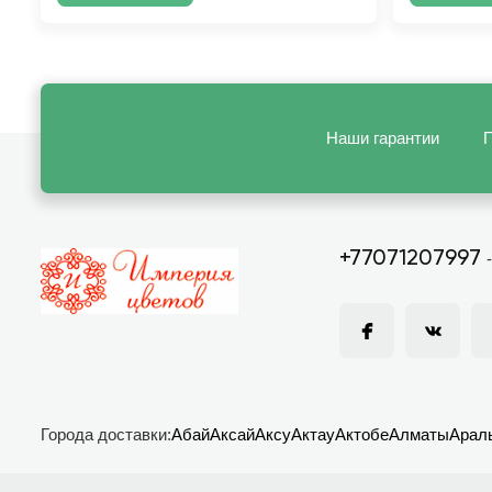
Наши гарантии
П
+77071207997
Города доставки:
Абай
Аксай
Аксу
Актау
Актобе
Алматы
Арал