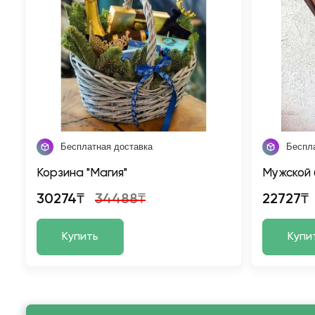
Бесплатная доставка
Беспл
Корзина "Магия"
Мужской 
30274₸
34488₸
22727₸
Купить
Купи