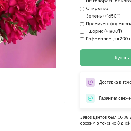
Не говорить от ког
Открытка
Зелень (+1650₸)
Премиум оформлени
1 шарик (+1800₸)
Раффаэлло (+4200₸
Купить
Доставка в теч
Гарантия свеже
Завоз цветов был 06.08.
свежим в течение 8 дней