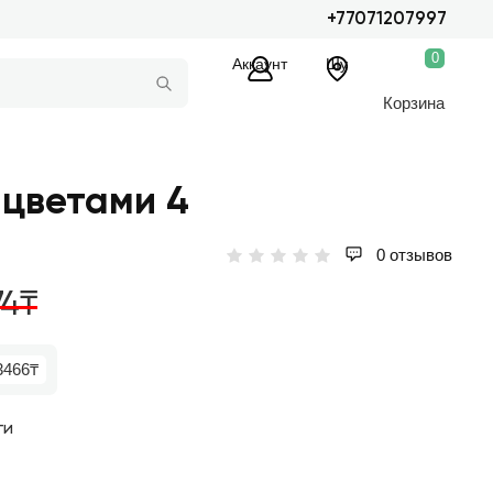
+77071207997
0
Аккаунт
Шу
Корзина
 цветами 4
0 отзывов
74₸
3466₸
ги