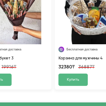
атная доставка
Бесплатная доставка
букет 3
Корзина для мужчины 4
19916₸
32380₸
36887₸
ть
Купить