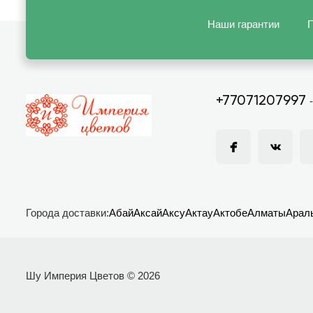
Наши гарантии
П
+77071207997
Города доставки:
Абай
Аксай
Аксу
Актау
Актобе
Алматы
Арал
Шу Империя Цветов © 2026