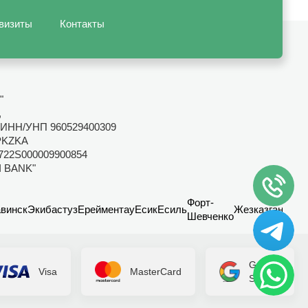
визиты
Контакты
"
,
ИНН/УНП 960529400309
PKZKA
722S000009900854
I BANK"
Форт-
винск
Экибастуз
Ерейментау
Есик
Есиль
Жезказган
Канд
Шевченко
Google
Visa
MasterCard
Secure