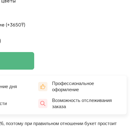
о цветы
е (+3650₸)
)
Профессиональное
ение дня
оформление
Возможность отслеживания
сти
заказа
26, поэтому при правильном отношении букет простоит