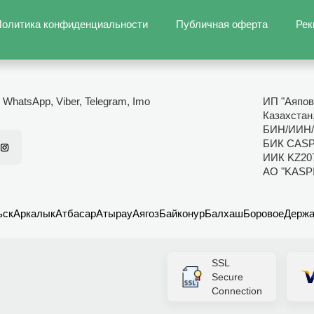
олитика конфиденциальности
Публичная оферта
Рек
- WhatsApp, Viber, Telegram, Imo
ИП "Аяпов
Казахстан
БИН/ИИН/
БИК CAS
ИИК KZ20
АО "KASP
ьск
Аркалык
Атбасар
Атырау
Аягоз
Байконур
Балхаш
Боровое
Держа
SSL
Secure
Connection