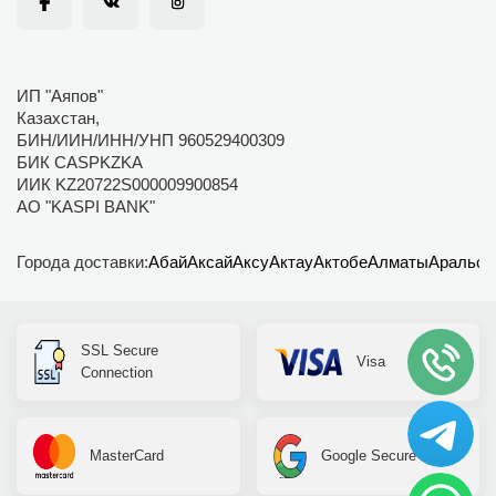
ИП "Аяпов"
Казахстан,
БИН/ИИН/ИНН/УНП 960529400309
БИК CASPKZKA
ИИК KZ20722S000009900854
АО "KASPI BANK"
Города доставки:
Абай
Аксай
Аксу
Актау
Актобе
Алматы
Аральск
SSL Secure
Visa
Connection
MasterCard
Google Secure