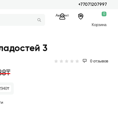
+77071207997
0
Аккаунт
Шу
Корзина
ладостей 3
0 отзывов
88₸
2940₸
ги