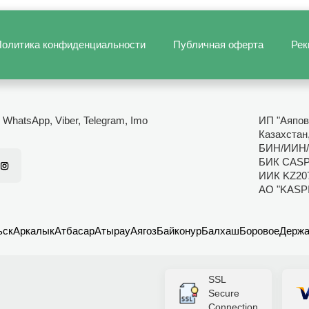
олитика конфиденциальности
Публичная оферта
Рек
- WhatsApp, Viber, Telegram, Imo
ИП "Аяпов
Казахстан
БИН/ИИН/
БИК CAS
ИИК KZ20
АО "KASP
ьск
Аркалык
Атбасар
Атырау
Аягоз
Байконур
Балхаш
Боровое
Держа
SSL
Secure
Connection