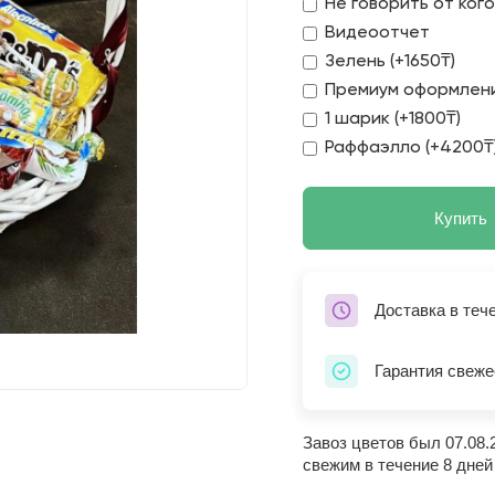
Не говорить от ког
Видеоотчет
Зелень (+1650₸)
Премиум оформлени
1 шарик (+1800₸)
Раффаэлло (+4200₸
Купить
Доставка в теч
Гарантия свеже
Завоз цветов был 07.08.
свежим в течение 8 дней