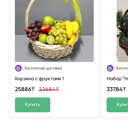
Бесплатная доставка
Беспл
Корзина с фруктами 1
Набор "Н
25886₸
22684₸
33784₸
Купить
Купи