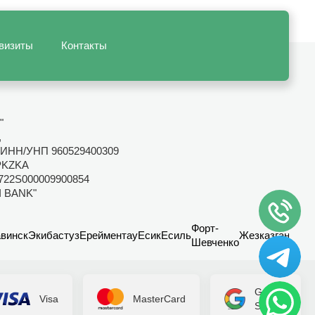
визиты
Контакты
"
,
ИНН/УНП 960529400309
PKZKA
722S000009900854
I BANK"
Форт-
винск
Экибастуз
Ерейментау
Есик
Есиль
Жезказган
Канд
Шевченко
Google
Visa
MasterCard
Secure