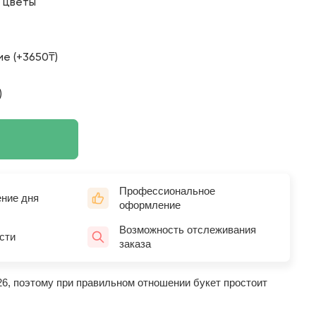
о цветы
е (+3650₸)
)
Профессиональное
ение дня
оформление
Возможность отслеживания
сти
заказа
26, поэтому при правильном отношении букет простоит