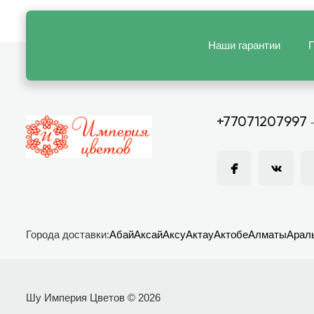
Наши гарантии
П
+77071207997
Города доставки:
Абай
Аксай
Аксу
Актау
Актобе
Алматы
Арал
Шу Империя Цветов © 2026