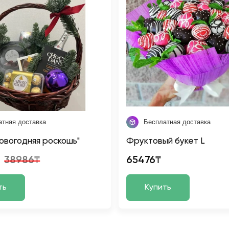
атная доставка
Бесплатная доставка
овогодняя роскошь"
Фруктовый букет L
38986₸
65476₸
ть
Купить