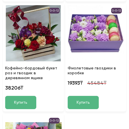
0-0-12
0-0-12
Кофейно-бордовый букет
Фиолетовые гвоздики в
роз и гвоздик в
коробке
деревянном ящике
19393₸
45484₸
38206₸
Купить
Купить
0-0-12