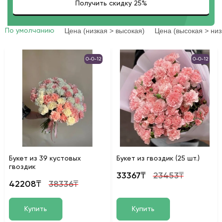
Цена (низкая > высокая)
Цена (высокая > низ
По умолчанию
0-0-12
0-0-12
Букет из 39 кустовых
Букет из гвоздик (25 шт.)
гвоздик
33367₸
23453₸
42208₸
38336₸
Купить
Купить