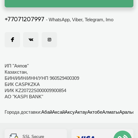
+77071207997
- WhatsApp, Viber, Telegram, Imo
ИП "Аяпов"
Казахстан,
БИН/ИИН/ИНН/УНП 960529400309
БИК CASPKZKA
ИИК KZ20722S000009900854
АО "KASPI BANK"
Города доставки:
Абай
Аксай
Аксу
Актау
Актобе
Алматы
Аральск
SSL Secure