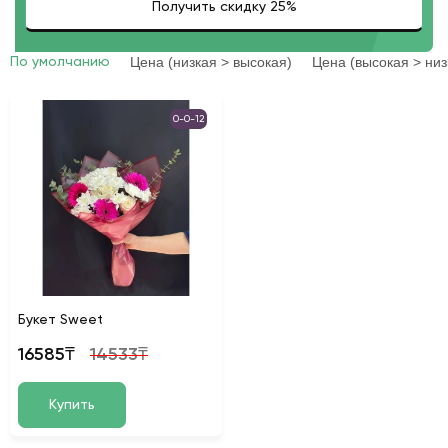
Цена (низкая > высокая)
Цена (высокая > низ
По умолчанию
0-0-12
Букет Sweet
16585₸
14533₸
Купить