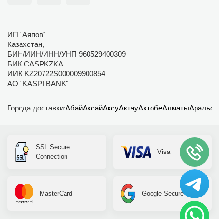
ИП "Аяпов"
Казахстан,
БИН/ИИН/ИНН/УНП 960529400309
БИК CASPKZKA
ИИК KZ20722S000009900854
АО "KASPI BANK"
Города доставки:
Абай
Аксай
Аксу
Актау
Актобе
Алматы
Аральск
SSL Secure
Visa
Connection
MasterCard
Google Secure