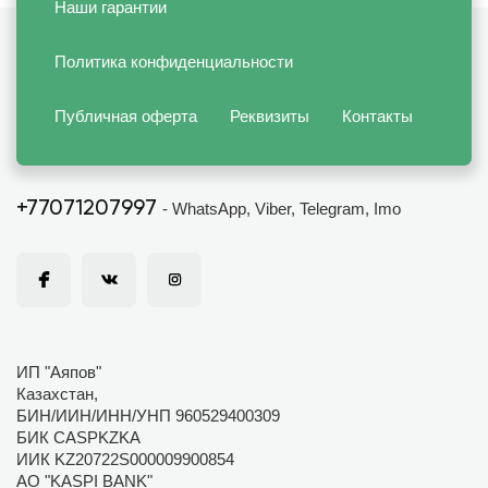
Наши гарантии
Политика конфиденциальности
Публичная оферта
Реквизиты
Контакты
+77071207997
- WhatsApp, Viber, Telegram, Imo
ИП "Аяпов"
Казахстан,
БИН/ИИН/ИНН/УНП 960529400309
БИК CASPKZKA
ИИК KZ20722S000009900854
АО "KASPI BANK"