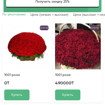
Цена (низкая > высокая)
Цена (высокая > низ
По умолчанию
0-0-12
0-0-12
1001 роза
1001 роза
0₸
490000₸
Купить
Купить