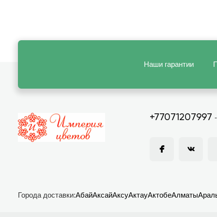
Наши гарантии
П
+77071207997
Города доставки:
Абай
Аксай
Аксу
Актау
Актобе
Алматы
Арал