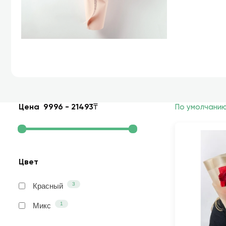
Цена
9996
-
21493
₸
По умолчани
Цвет
3
Красный
1
Микс