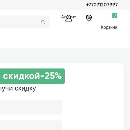
+77071207997
0
Аккаунт
Шу
Корзина
 скидкой
-25%
лучи скидку