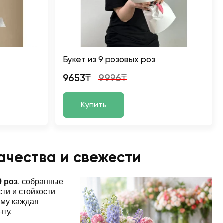
Букет из 9 розовых роз
9653₸
9996₸
Купить
качества и свежести
9 роз
, собранные
ти и стойкости
ому каждая
нту.