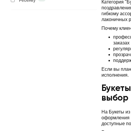
Ребенку
Категория "Б
поздравления
гибкому ассо
лаконичных 
Почему клие
професс
заказах
регуляр
прозрач
поддерж
Если вы план
исполнения.
Букеты
выбор
На Букеты из
оформления и
доступные по