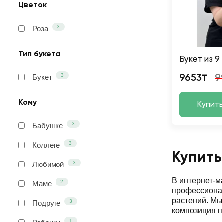
Цветок
3
Роза
Тип букета
Букет из 9
3
Букет
9653₸
9
Кому
Купит
3
Бабушке
3
Коллеге
Купить
3
Любимой
В интернет-
2
Маме
профессионал
растений. М
3
Подруге
композиция п
1