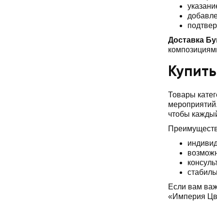
указани
добавле
подтвер
Доставка Бу
композициями
Купить
Товары катег
мероприятий.
чтобы каждый
Преимуществ
индивид
возможн
консуль
стабиль
Если вам важ
«Империя Цве