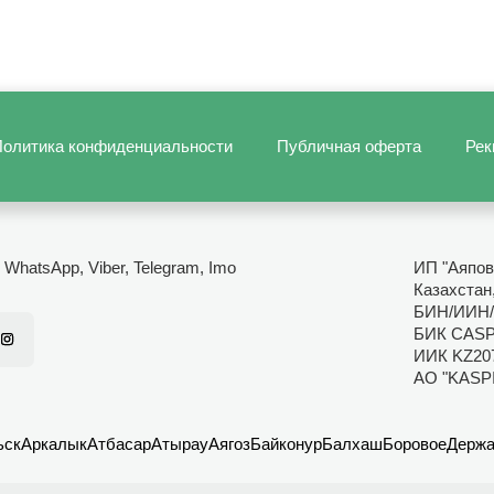
олитика конфиденциальности
Публичная оферта
Рек
- WhatsApp, Viber, Telegram, Imo
ИП "Аяпов
Казахстан
БИН/ИИН/
БИК CAS
ИИК KZ20
АО "KASP
ьск
Аркалык
Атбасар
Атырау
Аягоз
Байконур
Балхаш
Боровое
Держа