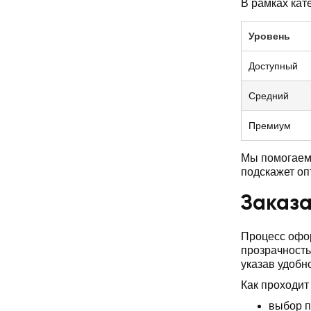
В рамках кат
Уровень
Доступный
Средний
Премиум
Мы помогаем 
подскажет о
Заказа
Процесс офор
прозрачность
указав удобн
Как проходит
выбор п