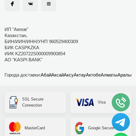
ИП "Аяпов"
Казахстан,
БИН/ИИН/ИНН/УНП 960529400309
БИК CASPKZKA
ИИК KZ20722S000009900854
АО "KASPI BANK"
Города доставки:
Абай
Аксай
Аксу
Актау
Актобе
Алматы
Аральск
SSL Secure
Visa
Connection
MasterCard
Google Secure