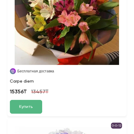
Бесплатная доставка
Carpe diem
15356₸
13457₸
Купить
0-0-12